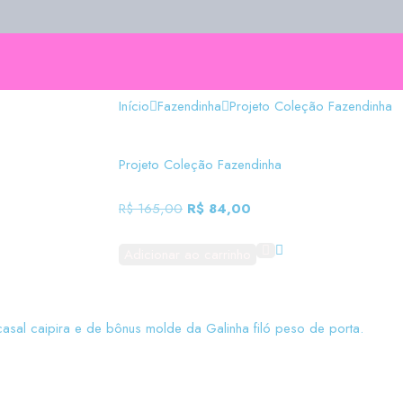
Início
Fazendinha
Projeto Coleção Fazendinha
Projeto Coleção Fazendinha
R$
165,00
R$
84,00
Adicionar ao carrinho
asal caipira e de bônus molde da Galinha filó peso de porta.